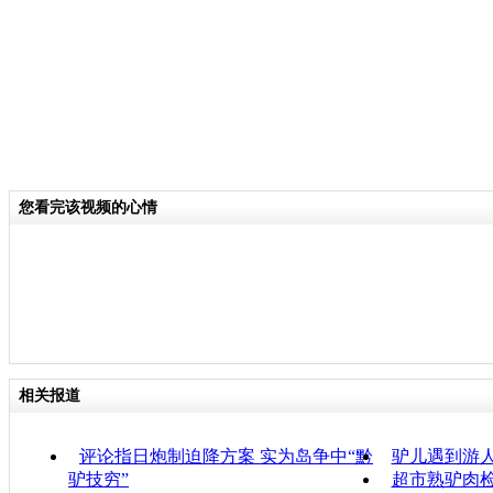
您看完该视频的心情
相关报道
评论指日炮制迫降方案 实为岛争中“黔
驴儿遇到游人
驴技穷”
超市熟驴肉检