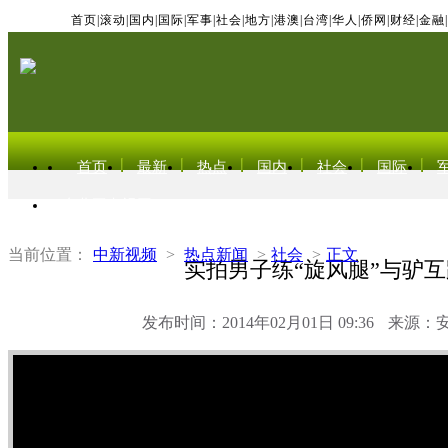
首页
|
滚动
|
国内
|
国际
|
军事
|
社会
|
地方
|
港澳
|
台湾
|
华人
|
侨网
|
财经
|
金融
|
首页
最新
热点
国内
社会
国际
东北亚电视网
当前位置：
中新视频
>
热点新闻
>
社会
>
正文
实拍男子练“旋风腿”与驴互
发布时间：2014年02月01日 09:36
来源：