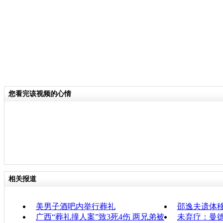
您看完该视频的心情
相关报道
美男子酒吧内举行葬礼
邵逸夫遗体
广西“葬礼撞人案”致3死4伤 两兄弟被
未弃疗：曼德