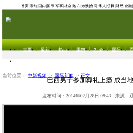
首页
|
滚动
|
国内
|
国际
|
军事
|
社会
|
地方
|
港澳
|
台湾
|
华人
|
侨网
|
财经
|
金融
|
首页
最新
热点
国内
社会
国际
东北亚电视网
当前位置：
中新视频
>
国际新闻
>
正文
巴西男子参加葬礼上瘾 成当
发布时间：2014年02月28日 08:43
来源：