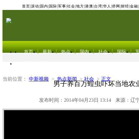
首页
|
滚动
|
国内
|
国际
|
军事
|
社会
|
地方
|
港澳
|
台湾
|
华人
|
侨网
|
财经
|
金融
|
首页
最新
热点
国内
社会
国际
东北亚电视网
当前位置：
中新视频
>
热点新闻
>
社会
>
正文
男子养百万蝗虫吓坏当地农
发布时间：2014年04月23日 13:14
来源：辽