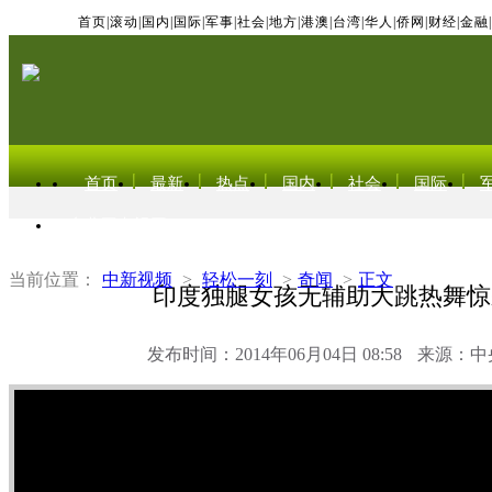
首页
|
滚动
|
国内
|
国际
|
军事
|
社会
|
地方
|
港澳
|
台湾
|
华人
|
侨网
|
财经
|
金融
|
首页
最新
热点
国内
社会
国际
东北亚电视网
当前位置：
中新视频
>
轻松一刻
>
奇闻
>
正文
印度独腿女孩无辅助大跳热舞惊
发布时间：2014年06月04日 08:58
来源：中