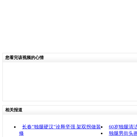
您看完该视频的心情
相关报道
长春"独腿硬汉"诠释坚强 架双拐做装
60岁独腿清
修
独腿男街头画