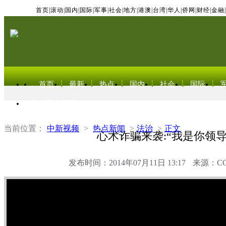
首页
|
滚动
|
国内
|
国际
|
军事
|
社会
|
地方
|
港澳
|
台湾
|
华人
|
侨网
|
财经
|
金融
|
首页
最新
热点
国内
社会
国际
东北亚电视网
当前位置：
中新视频
>
热点新闻
>
法治
>
正文
心术诈骗来袭:“我是你领导
发布时间：2014年07月11日 13:17
来源：C