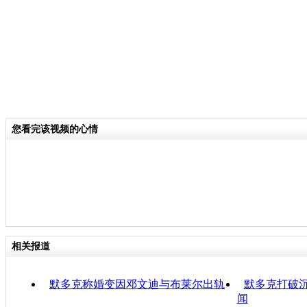
您看完该视频的心情
相关报道
默多克称婚变因邓文迪与布莱尔出轨
默多克打破沉
闻