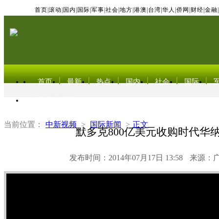
首页
|
滚动
|
国内
|
国际
|
军事
|
社会
|
地方
|
港澳
|
台湾
|
华人
|
侨网
|
财经
|
金融
|
首页
最新
热点
国内
社会
国际
东北亚电视网
当前位置：
中新视频
>
国际新闻
>
正文
默多克800亿美元收购时代华
发布时间：2014年07月17日 13:58
来源：