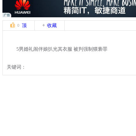
顶
收藏
0
5男婚礼闹伴娘扒光其衣服 被判强制猥亵罪
关键词：
分类名称：
热点新闻