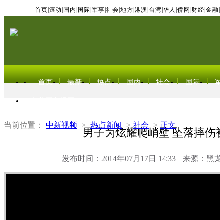
首页
|
滚动
|
国内
|
国际
|
军事
|
社会
|
地方
|
港澳
|
台湾
|
华人
|
侨网
|
财经
|
金融
|
首页
最新
热点
国内
社会
国际
东北亚电视网
当前位置：
中新视频
>
热点新闻
>
社会
>
正文
男子为炫耀爬峭壁 坠落摔伤
发布时间：2014年07月17日 14:33
来源：黑