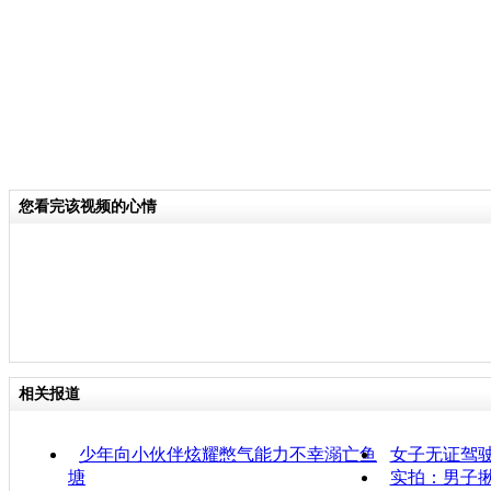
您看完该视频的心情
相关报道
少年向小伙伴炫耀憋气能力不幸溺亡鱼
女子无证驾
塘
实拍：男子揪