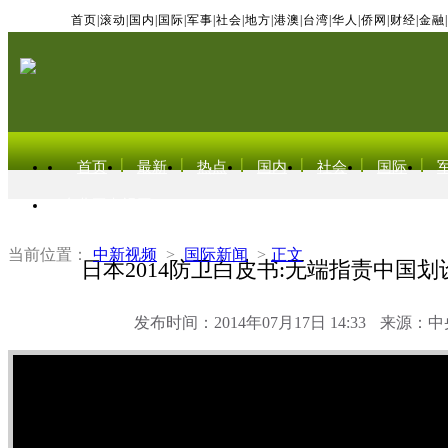
首页
|
滚动
|
国内
|
国际
|
军事
|
社会
|
地方
|
港澳
|
台湾
|
华人
|
侨网
|
财经
|
金融
|
首页
最新
热点
国内
社会
国际
东北亚电视网
当前位置：
中新视频
>
国际新闻
>
正文
日本2014防卫白皮书:无端指责中国
发布时间：2014年07月17日 14:33
来源：中