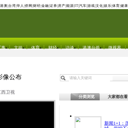
港澳
|
台湾
|
华人
|
侨网
|
财经
|
金融
|
证券
|
房产
|
能源
|
IT
|
汽车
|
游戏
|
文化
|
娱乐
|
体育
|
健康
军事
文娱
体育
财经
访谈
港澳台侨
微视界
影像公布
江西卫视
分类浏览
大家都在看
新闻1+1