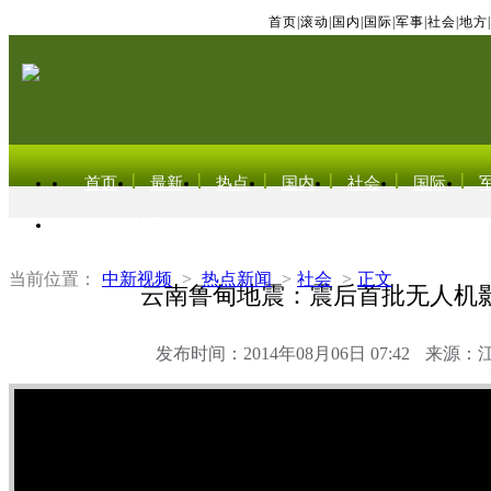
首页
|
滚动
|
国内
|
国际
|
军事
|
社会
|
地方
|
首页
最新
热点
国内
社会
国际
东北亚电视网
当前位置：
中新视频
>
热点新闻
>
社会
>
正文
云南鲁甸地震：震后首批无人机
发布时间：2014年08月06日 07:42
来源：