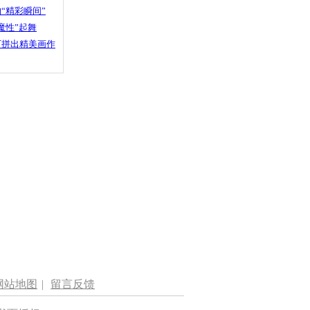
“精彩瞬间”
魔性”起舞
石拼出精美画作
网站地图
|
留言反馈