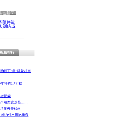
 哀思悼忠
热点新闻
练陪伴最
咪 训练成
功瘦身
震：震后首
像公布
视频排行
物皆可“盘”独觉相声
年种树1.7万棵
记者提问
码？答案竟然是……
头渚夜樱美如画
 精力付出堪比建楼