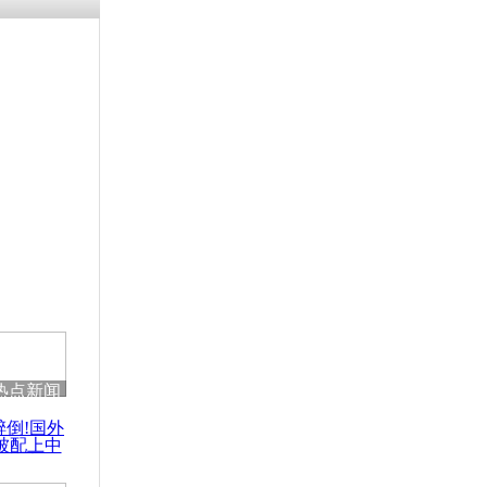
残疾男子因
砸银行
千年传统习
众为娥皇女
行被查情绪
回答崩溃原
热点新闻
乡上万人欢
醉倒!国外
节
被配上中
国民乐