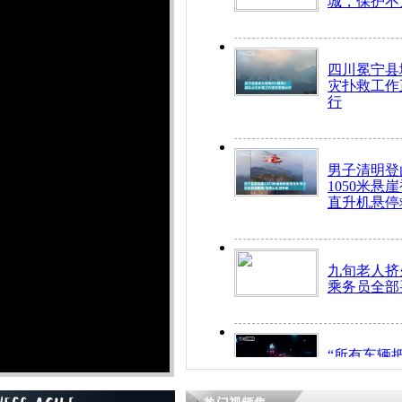
城，保护不
四川冕宁县
灾扑救工作
行
男子清明登
1050米悬
直升机悬停
九旬老人挤
乘务员全部
“所有车辆
开！”儿童
警急速救助