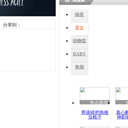
热门视频集
搞笑
四川一精神
病发持大锤
分享到：
美女
动物世
探访传承四
俗：近万民
界
BABY
英省亲送行
秀
奇闻
小伙骑车逆
崩溃 网上
因
热点新闻
责任编辑：【
周雨辰
】
四川兴文苗
男孩错把电推
真心
度苗族花山
当梳子
神剧