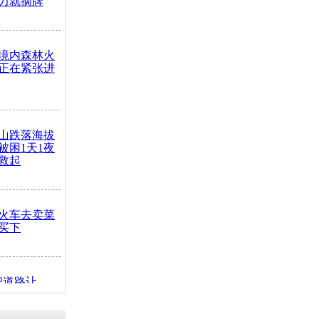
力就摘牌
境内森林火
正在紧张进
山跌落海拔
崖被困1天1夜
救起
火车去卖菜
买下
把道路让
突发疾病交