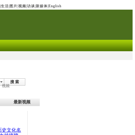
|
生活
|
图片
|
视频
|
访谈
|
新媒体
|
English
搜 索
视频
最新视频
：历史文化名