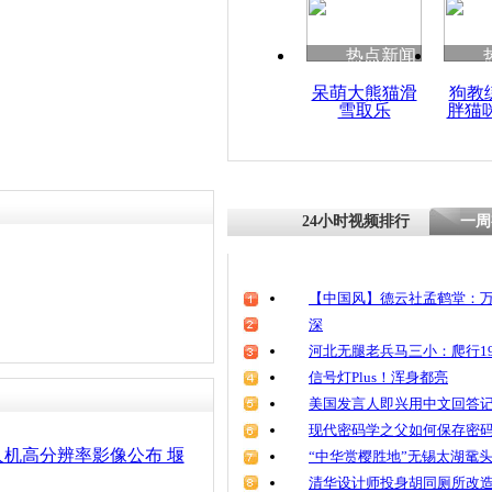
清明祭英烈
魂
热点新闻
呆萌大熊猫滑
狗教
雪取乐
胖猫
云南鲁甸地
批无人机影
24小时视频排行
一周
【中国风】德云社孟鹤堂：万
深
河北无腿老兵马三小：爬行19
信号灯Plus！浑身都亮
美国发言人即兴用中文回答
现代密码学之父如何保存密
机高分辨率影像公布 堰
“中华赏樱胜地”无锡太湖鼋
清华设计师投身胡同厕所改造