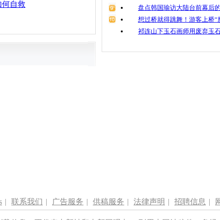
如何自救
盘点韩国瑜访大陆台前幕后的
想过桥就得跳舞！游客上桥“
祁连山下玉石画师用废弃玉
s
|
联系我们
|
广告服务
|
供稿服务
|
法律声明
|
招聘信息
|