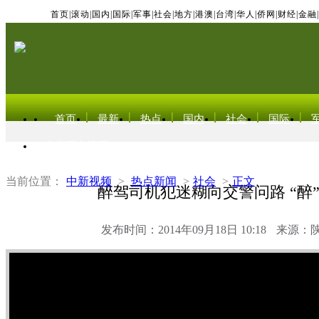
首页
|
滚动
|
国内
|
国际
|
军事
|
社会
|
地方
|
港澳
|
台湾
|
华人
|
侨网
|
财经
|
金融
|
首页
最新
热点
国内
社会
国际
东北亚电视网
当前位置：
中新视频
>
热点新闻
>
社会
>
正文
醉驾司机犯迷糊向交警问路 “醉
发布时间：2014年09月18日 10:18
来源：