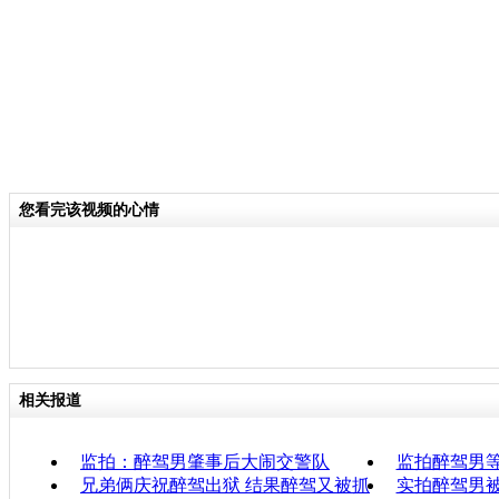
您看完该视频的心情
相关报道
监拍：醉驾男肇事后大闹交警队
监拍醉驾男
兄弟俩庆祝醉驾出狱 结果醉驾又被抓
实拍醉驾男被