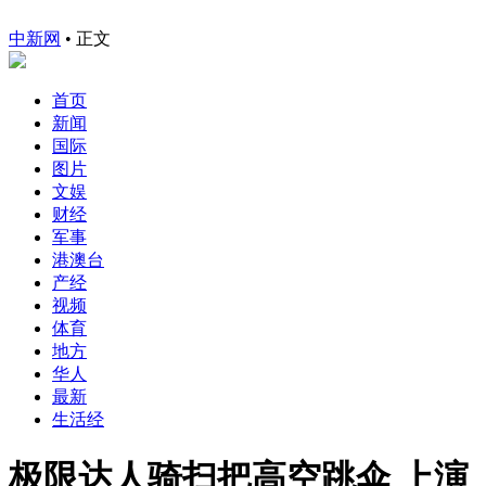
中新网
•
正文
首页
新闻
国际
图片
文娱
财经
军事
港澳台
产经
视频
体育
地方
华人
最新
生活经
极限达人骑扫把高空跳伞 上演