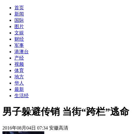
首页
新闻
国际
图片
文娱
财经
军事
港澳台
产经
视频
体育
地方
华人
最新
生活经
男子躲避传销 当街“跨栏”逃命
2016年08月04日 07:34 安徽高清