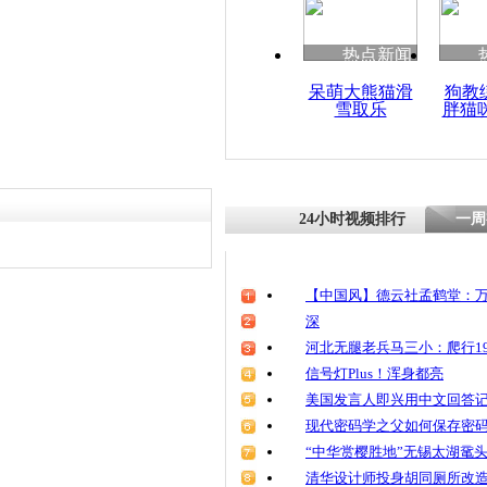
热点新闻
呆萌大熊猫滑
狗教
雪取乐
胖猫
24小时视频排行
一周
【中国风】德云社孟鹤堂：万
深
河北无腿老兵马三小：爬行19
信号灯Plus！浑身都亮
美国发言人即兴用中文回答
现代密码学之父如何保存密
“中华赏樱胜地”无锡太湖鼋
清华设计师投身胡同厕所改造