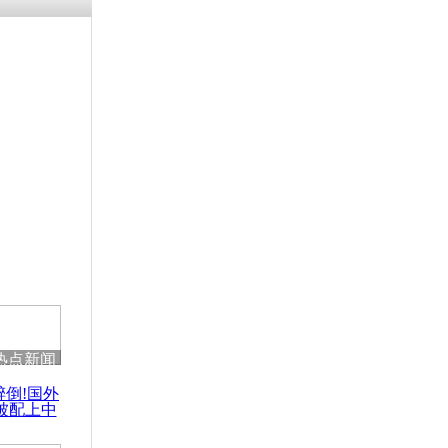
热点新闻
醉倒!国外
被配上中
国民乐