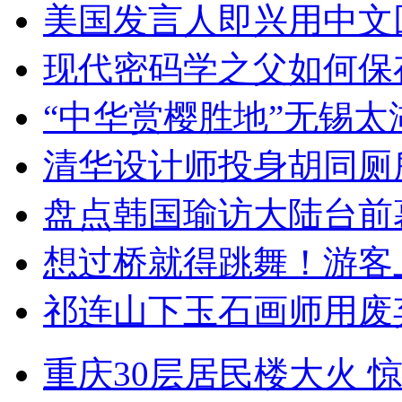
美国发言人即兴用中文
现代密码学之父如何保
“中华赏樱胜地”无锡
清华设计师投身胡同厕
盘点韩国瑜访大陆台前
想过桥就得跳舞！游客
祁连山下玉石画师用废
重庆30层居民楼大火