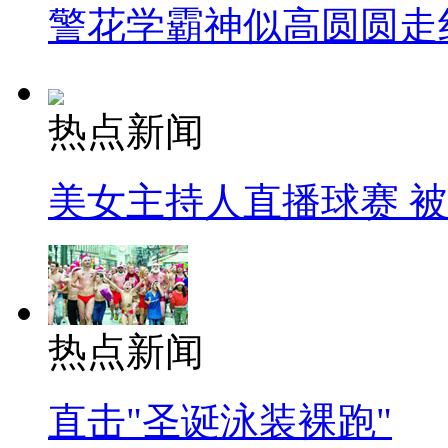
警花学霸神似高圆圆走
热点新闻
美女主持人直播球赛 
热点新闻
直击"圣诞泳装裸跑"