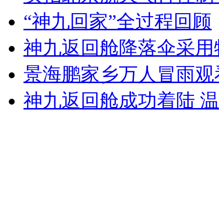
“神九回家”全过程回顾
安徽一实载49人客车翻车
神九返回舱降落伞采用
景海鹏家乡万人冒雨观
走！跟着总书记去植树
神九返回舱成功着陆 
消防员救轻生者
花炮节热闹非凡
减压"枕头大战"
纽约上演“枕头大战”
司机酒驾遇交警 急速倒车逃窜