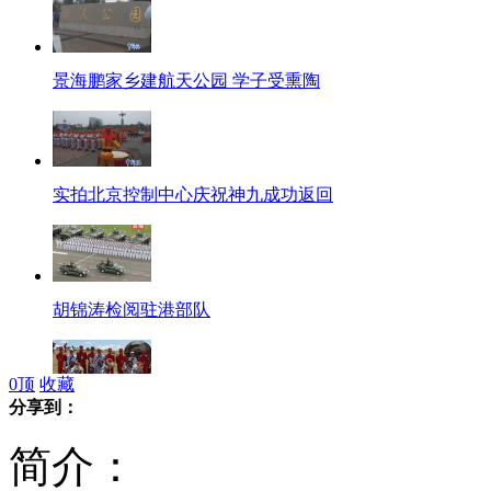
景海鹏家乡建航天公园 学子受熏陶
实拍北京控制中心庆祝神九成功返回
胡锦涛检阅驻港部队
0
顶
收藏
分享到：
“神九回家”全过程回顾
简介：