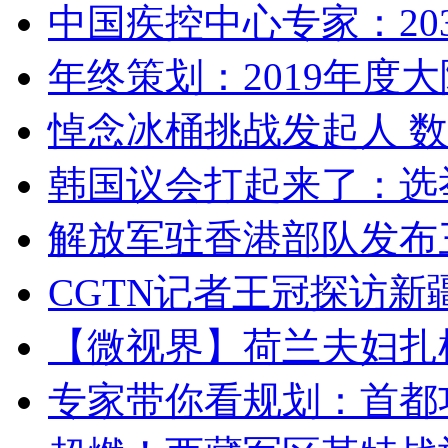
中国疾控中心专家：203
年终策划：2019年度大陆
悼念冰桶挑战发起人 数百
韩国议会打起来了：选举
解放军驻香港部队发布三
CGTN记者王冠探访新疆
【微视界】荷兰夫妇扎根青
专家带你看规划：首都功