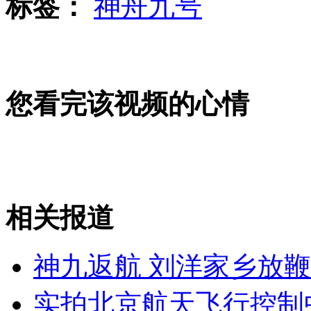
标签：
神舟九号
女子冒充高干子女骗明星5800余万
山西运城恶犬咬伤多人 警民合力深夜将其击毙
您看完该视频的心情
女孩北京地铁殴打老人 痛下狠手拳打脚踢
无痛分娩是否安全 医生回应
相关报道
外交部：反对强权政治霸凌主义
神九返航 刘洋家乡放鞭
外交部：有关国家言论片面不公正
实拍北京航天飞行控制