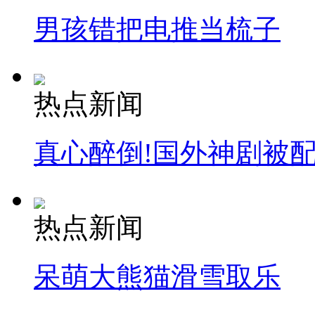
男孩错把电推当梳子
热点新闻
真心醉倒!国外神剧被
热点新闻
呆萌大熊猫滑雪取乐