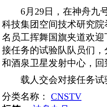
6月29日，在神舟九号
伦敦奥运领事保护与协助 应急求助篇
科技集团空间技术研究院
名员工挥舞国旗夹道欢迎
大学生开"舌尖上的屌丝"餐馆 三天净赚上万
接任务的试验队队员们，
和酒泉卫星发射中心，回
热词:"观帅指南""暴力护考"
载人交会对接任务试验
景海鹏家乡万人冒雨观看神九返回
分类名称：
CNSTV