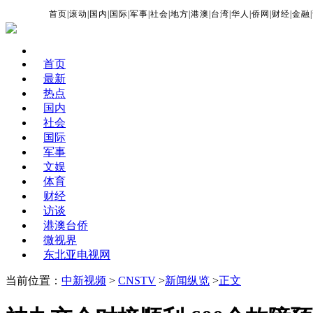
首页
|
滚动
|
国内
|
国际
|
军事
|
社会
|
地方
|
港澳
|
台湾
|
华人
|
侨网
|
财经
|
金融
|
首页
最新
热点
国内
社会
国际
军事
文娱
体育
财经
访谈
港澳台侨
微视界
东北亚电视网
当前位置：
中新视频
>
CNSTV
>
新闻纵览
>
正文