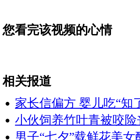
无痛分娩是否安全 医生回应
外交部：反对强权政治霸凌主义
您看完该视频的心情
外交部：有关国家言论片面不公正
相关报道
安徽一实载49人客车翻车
家长信偏方 婴儿吃“知
走！跟着总书记去植树
小伙饲养竹叶青被咬险
男子“七夕”载鲜花美女
消防员救轻生者
花炮节热闹非凡
减压"枕头大战"