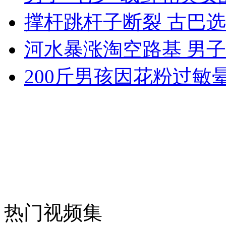
撑杆跳杆子断裂 古巴
河水暴涨淘空路基 男
纽约上演“枕头大战”
200斤男孩因花粉过敏
司机酒驾遇交警 急速倒车逃窜
热门视频集