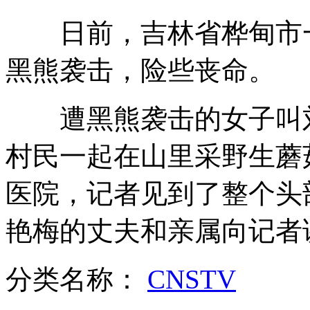
美军F-22隐形战机迫降日本
日前，吉林省桦甸市一
台湾海巡舰开赴钓鱼岛西南58海里海域
黑熊袭击，险些丧命。
马英九：寸土片石 在所必争
遭黑熊袭击的女子叫刘
村民一起在山里采野生蘑
模仿中国好声音 老师背身选班长
医院，记者见到了整个头
山西运城恶犬咬伤多人 警民合力深夜将其击毙
艳梅的丈夫和亲属向记者
女孩北京地铁殴打老人 痛下狠手拳打脚踢
分类名称：
CNSTV