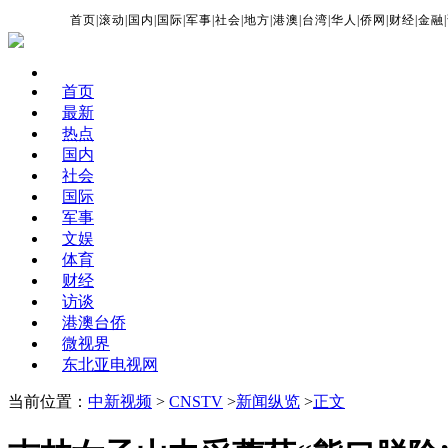
首页
|
滚动
|
国内
|
国际
|
军事
|
社会
|
地方
|
港澳
|
台湾
|
华人
|
侨网
|
财经
|
金融
|
首页
最新
热点
国内
社会
国际
军事
文娱
体育
财经
访谈
港澳台侨
微视界
东北亚电视网
当前位置：
中新视频
>
CNSTV
>
新闻纵览
>
正文