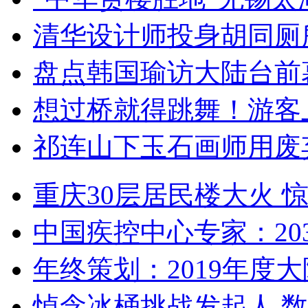
清华设计师投身胡同厕
盘点韩国瑜访大陆台前
想过桥就得跳舞！游客
祁连山下玉石画师用废
重庆30层居民楼大火
中国疾控中心专家：203
年终策划：2019年度大陆
悼念冰桶挑战发起人 数百