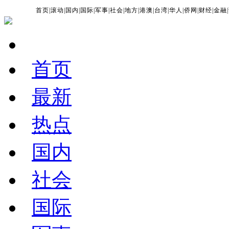
首页
|
滚动
|
国内
|
国际
|
军事
|
社会
|
地方
|
港澳
|
台湾
|
华人
|
侨网
|
财经
|
金融
|
首页
最新
热点
国内
社会
国际