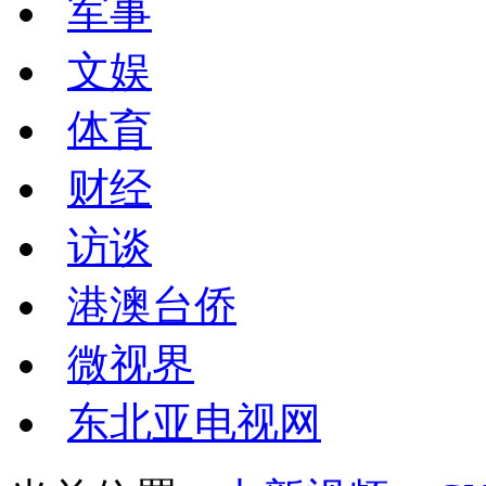
军事
文娱
体育
财经
访谈
港澳台侨
微视界
东北亚电视网