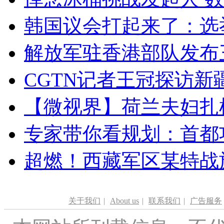
韩国议会打起来了：选举
解放军驻香港部队发布三
CGTN记者王冠探访新疆
【微视界】荷兰夫妇扎根青
专家带你看规划：首都功
超燃！西藏军区某特战
关于我们
|
About us
|
联系我们
|
广告服务