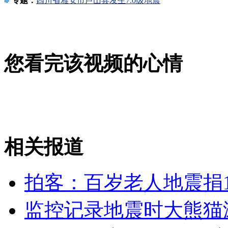
专题：
四川省雅安市芦山县发生7.0级地震
女孩北京地铁殴打老人 痛下狠手拳打脚踢
无痛分娩是否安全 医生回应
您看完该视频的心情
外交部：反对强权政治霸凌主义
外交部：有关国家言论片面不公正
相关报道
安徽一实载49人客车翻车
拍客：百岁老人地震捐1
监控记录地震时大熊猫