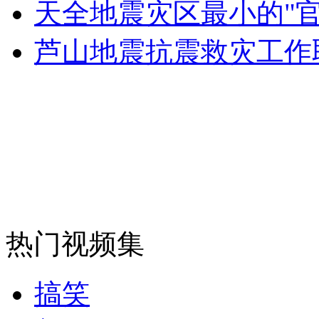
走！跟着总书记去植树
天全地震灾区最小的"
芦山地震抗震救灾工作
消防员救轻生者
花炮节热闹非凡
减压"枕头大战"
纽约上演“枕头大战”
司机酒驾遇交警 急速倒车逃窜
热门视频集
搞笑