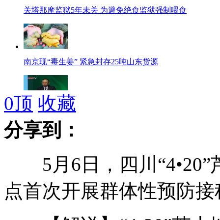
关塔那摩监狱5年未关 为避免绝食监狱强制喂食
南京现“毒生姜” 紧急封存25吨山东货源
0
顶
收藏
农夫山泉董事长：国标地标不同导致检测结果差异
分享到：
5月6日，四川“4•20
南京交管发布10起闯红灯引发的交通事故视频
点首次开展群体性预防接
河南孟姜女河成"血河" 官方称不影响周围水质