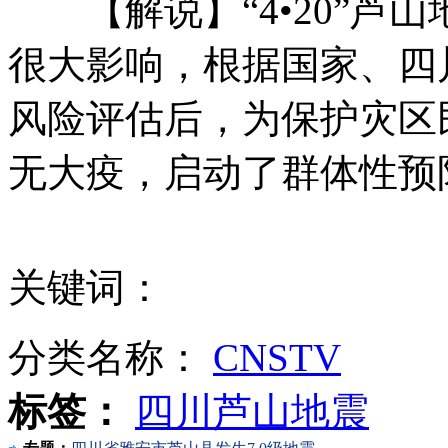
【解说】“4•20”芦
很大影响，根据国家、四
焦点访谈:假羊肉的前世今生 多靠低价羊油提味
风险评估后，为保护灾区
无大疫，启动了群体性预
实拍：广州一男子因感情问题欲跳桥轻生
关键词：
粗心父亲给儿穿衣 拉链夹住孩子生殖器
分类名称：
CNSTV
山西运城恶犬咬伤多人 警民合力深夜将其击毙
标签：
四川芦山地震