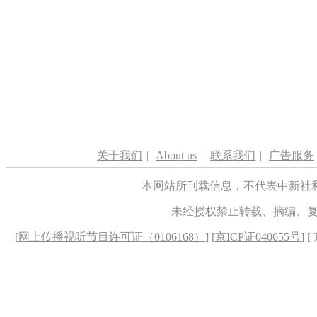
关于我们
|
About us
|
联系我们
|
广告服务
本网站所刊载信息，不代表中新社
未经授权禁止转载、摘编、
[
网上传播视听节目许可证（0106168）
] [
京ICP证040655号
] 