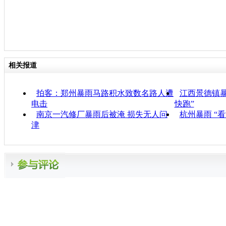
相关报道
拍客：郑州暴雨马路积水致数名路人遭
江西景德镇暴
电击
快跑”
南京一汽修厂暴雨后被淹 损失无人问
杭州暴雨 “
津