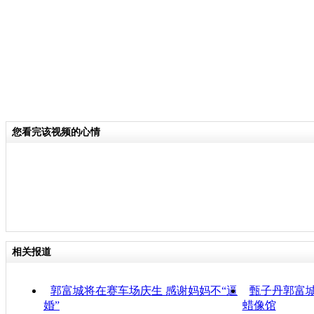
您看完该视频的心情
相关报道
郭富城将在赛车场庆生 感谢妈妈不“逼
甄子丹郭富城
婚”
蜡像馆