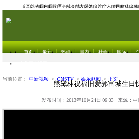
首页
|
滚动
|
国内
|
国际
|
军事
|
社会
|
地方
|
港澳
|
台湾
|
华人
|
侨网
|
财经
|
金融
|
首页
最新
热点
国内
社会
国际
东北亚电视网
当前位置：
中新视频
>
CNSTV
>
娱乐趣闻
>
正文
熊黛林祝福旧爱郭富城生日
发布时间：2013年10月24日 09:03
来源：中