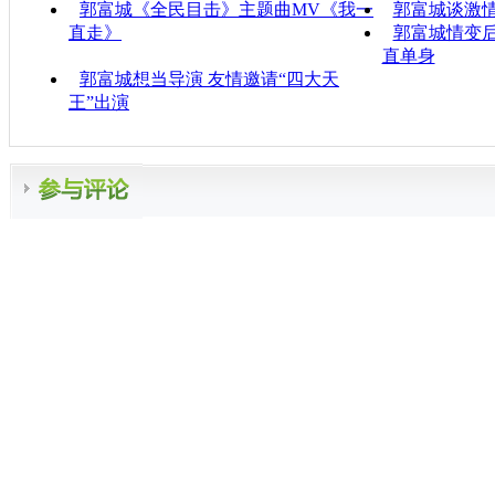
郭富城《全民目击》主题曲MV《我一
郭富城谈激情
直走》
郭富城情变
直单身
郭富城想当导演 友情邀请“四大天
王”出演