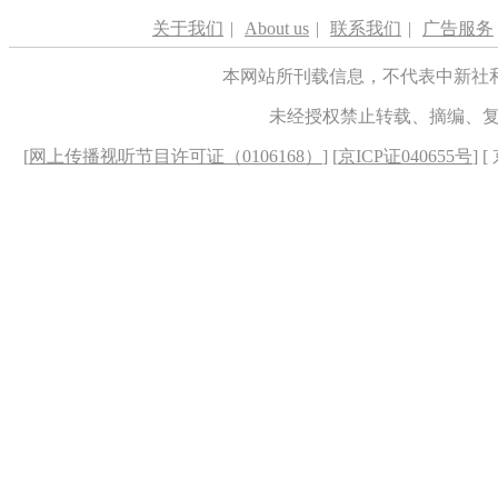
关于我们
|
About us
|
联系我们
|
广告服务
本网站所刊载信息，不代表中新社
未经授权禁止转载、摘编、
[
网上传播视听节目许可证（0106168）
] [
京ICP证040655号
] 