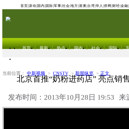
首页
|
滚动
|
国内
|
国际
|
军事
|
社会
|
地方
|
港澳
|
台湾
|
华人
|
侨网
|
财经
|
金融
|
首页
最新
热点
国内
社会
国际
东北亚电视网
当前位置：
中新视频
>
CNSTV
>
新闻纵览
>
正文
北京首推“奶粉进药店” 亮点销
发布时间：2013年10月28日 19:53
来