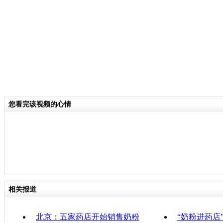
被摆放在销售柜里，包括多美滋、惠氏
蒙牛、三元等品牌。
关键词：
分类名称：
CNSTV
您看完该视频的心情
责任
相关报道
北京：五家药店开始销售奶粉
“奶粉进药店