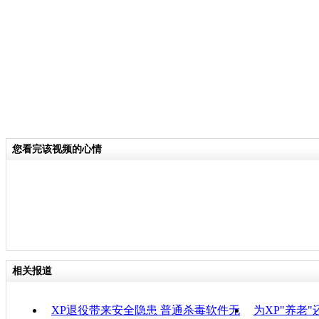
好 它已经受到了限制 所以说我们需要
的安全性 更多的功能 更丰富的体验 
步
关键词：
分类名称：
CNSTV
您看完该视频的心情
专题：
博鳌亚洲论坛2014年会
责任
相关报道
XP退役带来安全隐患 普通杀毒软件无
为XP"养老"