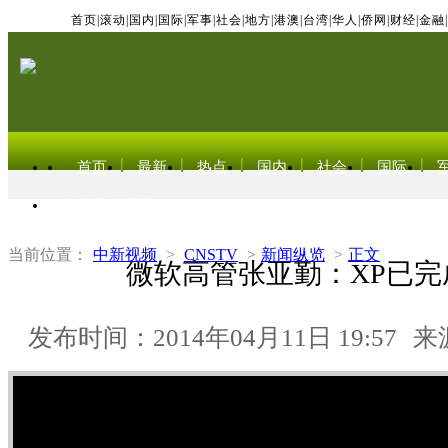
首页
|
滚动
|
国内
|
国际
|
军事
|
社会
|
地方
|
港澳
|
台湾
|
华人
|
侨网
|
财经
|
金融
|
首页
最新
热点
国内
社会
国际
东北亚电视网
当前位置：
中新视频
>
CNSTV
>
新闻纵览
>
正文
微软高管张亚勤：XP已完
发布时间：2014年04月11日 19:57
来