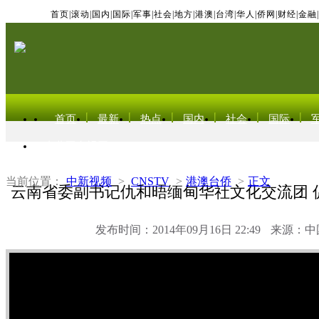
首页
|
滚动
|
国内
|
国际
|
军事
|
社会
|
地方
|
港澳
|
台湾
|
华人
|
侨网
|
财经
|
金融
|
首页
最新
热点
国内
社会
国际
东北亚电视网
当前位置：
中新视频
>
CNSTV
>
港澳台侨
>
正文
云南省委副书记仇和晤缅甸华社文化交流团 
发布时间：2014年09月16日 22:49
来源：中