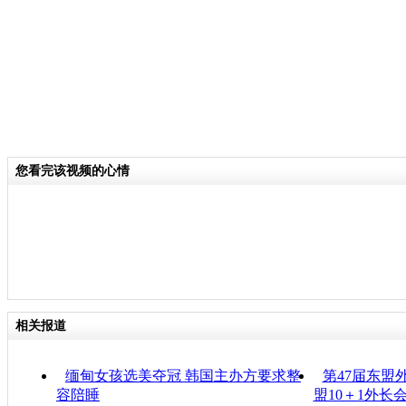
您看完该视频的心情
相关报道
缅甸女孩选美夺冠 韩国主办方要求整
第47届东盟
容陪睡
盟10＋1外长