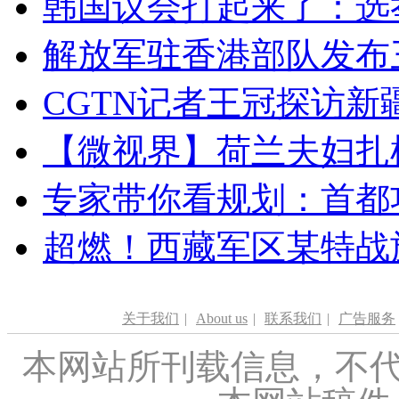
韩国议会打起来了：选举
解放军驻香港部队发布三
CGTN记者王冠探访新疆
【微视界】荷兰夫妇扎根青
专家带你看规划：首都功
超燃！西藏军区某特战
关于我们
|
About us
|
联系我们
|
广告服务
本网站所刊载信息，不代