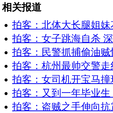
相关报道
无痛分娩是否安全 医生回应
拍客：北体大长腿姐妹
外交部：反对强权政治霸凌主义
拍客：女子跳海自杀 深
拍客：民警抓捕偷油贼
外交部：有关国家言论片面不公正
拍客：杭州最帅交警走
安徽一实载49人客车翻车
拍客：女司机开宝马撞
拍客：又到一年毕业生
拍客：盗贼之手伸向抗
走！跟着总书记去植树