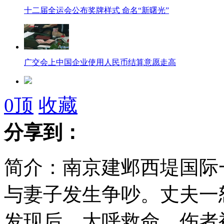
十二届全运会公布奖牌样式 命名“新曙光”
广交会上中国企业使用人民币结算意愿走高
香港水警与女伴辟室寻欢 床上暴毙
0
顶
收藏
分享到：
长腿姐妹花上海车展秀美腿
简介：南京建邺西堤国际
与妻子发生争吵。丈夫一
儿童模仿酿悲剧吁影视分级
发现后，大呼救命。伤者