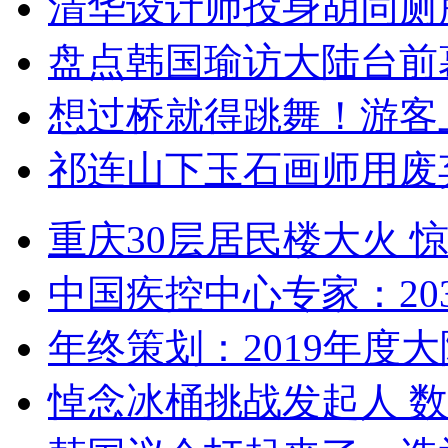
清华设计师投身胡同厕
盘点韩国瑜访大陆台前
想过桥就得跳舞！游客
祁连山下玉石画师用废
重庆30层居民楼大火
中国疾控中心专家：203
年终策划：2019年度大陆
悼念冰桶挑战发起人 数百