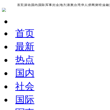
首页
|
滚动
|
国内
|
国际
|
军事
|
社会
|
地方
|
港澳
|
台湾
|
华人
|
侨网
|
财经
|
金融
|
首页
最新
热点
国内
社会
国际