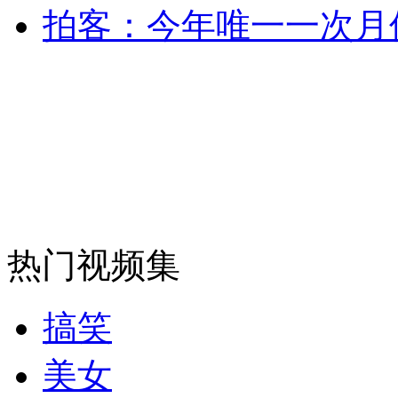
拍客：今年唯一一次月
消防员救轻生者
花炮节热闹非凡
减压"枕头大战"
纽约上演“枕头大战”
司机酒驾遇交警 急速倒车逃窜
热门视频集
搞笑
美女