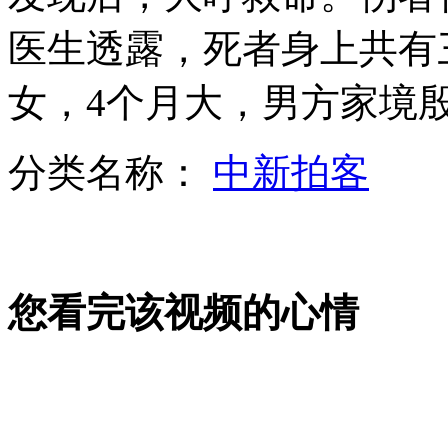
医生透露，死者身上共有
女子跳海自杀 深陷海泥
女，4个月大，男方家境殷
分类名称：
中新拍客
民警抓捕偷油贼惊心动魄现场
日本制新计划加强周边海域情报搜集与监视
您看完该视频的心情
山西运城恶犬咬伤多人 警民合力深夜将其击毙
女孩北京地铁殴打老人 痛下狠手拳打脚踢