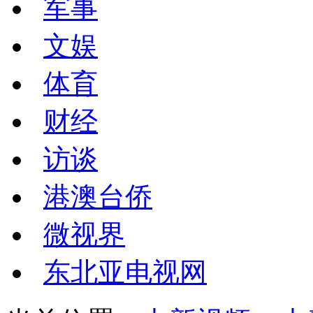
军事
文娱
体育
财经
访谈
港澳台侨
微视界
东北亚电视网