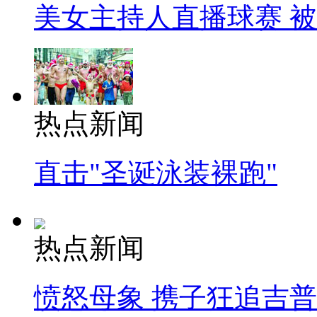
美女主持人直播球赛 
热点新闻
直击"圣诞泳装裸跑"
热点新闻
愤怒母象 携子狂追吉