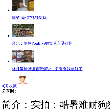
搞笑“悲催”视频集锦
台北：便捷YouBike微笑单车受欢迎
林丹赢球谈谢杏芳解说：多夸夸我就好了
0
顶
收藏
分享到：
传郭敬明将上相亲节目
简介：实拍：酷暑难耐狗