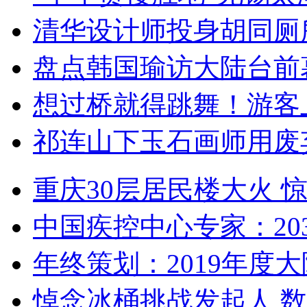
清华设计师投身胡同厕
盘点韩国瑜访大陆台前
想过桥就得跳舞！游客
祁连山下玉石画师用废
重庆30层居民楼大火
中国疾控中心专家：203
年终策划：2019年度大陆
悼念冰桶挑战发起人 数百