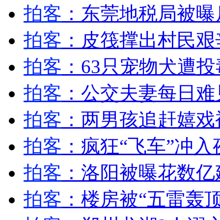
马虎市民忘记拔卡 糊涂小伙错存钱
拍客
：东莞地税局被曝
拍客
：皮筏撑出村民艰
山西运城恶犬咬伤多人 警民合力深夜将其击毙
拍客
：63只宠物犬遭投
拍客
：公交夫妻每日难
女孩北京地铁殴打老人 痛下狠手拳打脚踢
拍客
：两男孩追赶嬉戏
无痛分娩是否安全 医生回应
拍客
：疯狂“飞车”冲
外交部：反对强权政治霸凌主义
拍客
：洛阳被曝花数亿建
外交部：有关国家言论片面不公正
拍客
：楼房被“五雷轰顶