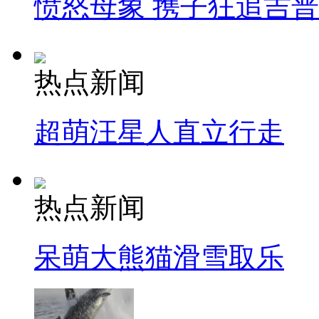
愤怒母象 携子狂追吉
热点新闻
超萌汪星人直立行走
热点新闻
呆萌大熊猫滑雪取乐