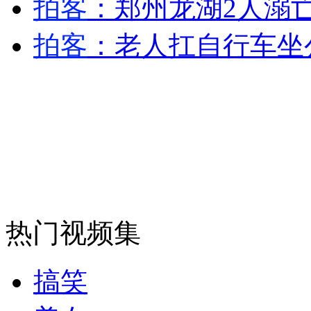
拍客
：郑州龙湖2人溺
安徽一实载49人客车翻车
拍客
：老人扛自行车坐
走！跟着总书记去植树
消防员救轻生者
花炮节热闹非凡
减压"枕头大战"
热门视频集
纽约上演“枕头大战”
搞笑
司机酒驾遇交警 急速倒车逃窜