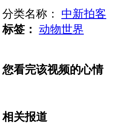
分类名称：
中新拍客
美国十大高薪职业 空管员列首位
标签：
动物世界
曝谢霆锋受困张柏芝协议 北京租房恋周迅
您看完该视频的心情
菲特使来台向遭射杀受害者家属道歉
俄罗斯"奇葩"路况爆红 船坦克战斗机与车同行
相关报道