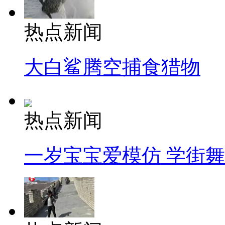
热点新闻
大白鲨腾空捕食猎物
热点新闻
一岁宝宝爱模仿 学街