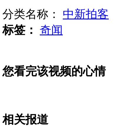
分类名称：
中新拍客
林丹赢球谈谢杏芳解说：多夸夸我就好了
标签：
奇闻
传郭敬明将上相亲节目
您看完该视频的心情
美国十大高薪职业 空管员列首位
曝谢霆锋受困张柏芝协议 北京租房恋周迅
相关报道