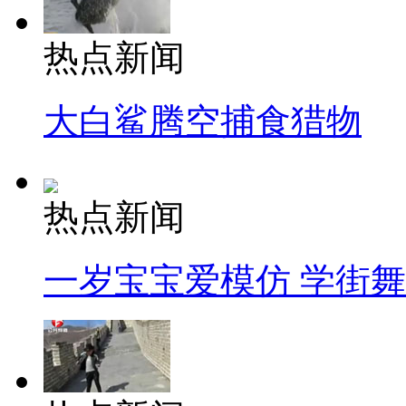
热点新闻
大白鲨腾空捕食猎物
热点新闻
一岁宝宝爱模仿 学街