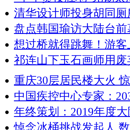
清华设计师投身胡同厕
盘点韩国瑜访大陆台前
想过桥就得跳舞！游客
祁连山下玉石画师用废
重庆30层居民楼大火
中国疾控中心专家：203
年终策划：2019年度大陆
悼念冰桶挑战发起人 数百