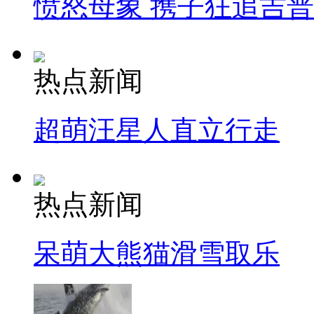
愤怒母象 携子狂追吉
热点新闻
超萌汪星人直立行走
热点新闻
呆萌大熊猫滑雪取乐