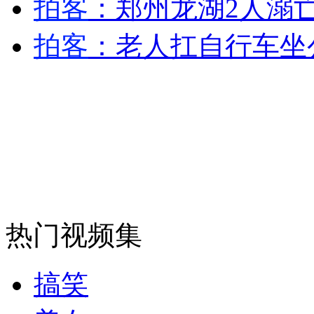
拍客
：郑州龙湖2人溺
安徽一实载49人客车翻车
拍客
：老人扛自行车坐
走！跟着总书记去植树
消防员救轻生者
花炮节热闹非凡
减压"枕头大战"
热门视频集
纽约上演“枕头大战”
搞笑
司机酒驾遇交警 急速倒车逃窜