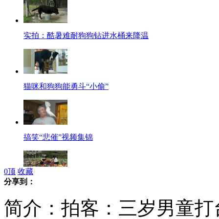
实拍：酷暑难耐狗狗钻进水桶来降温
猫咪和狗狗能勇斗“小偷”
搞笑“悲催”视频集锦
0
顶
收藏
分享到：
台北：便捷YouBike微笑单车受欢迎
简介：拍客：三岁男童打