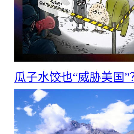
瓜子水饺也“威胁美国”