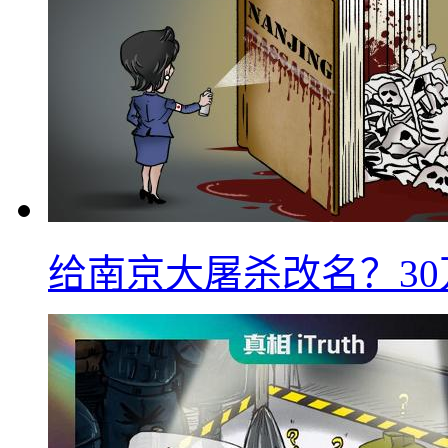
给南京大屠杀改名？3