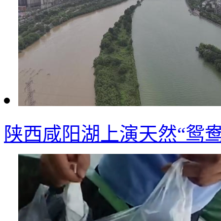
陕西咸阳湖上演天然“鸳鸯