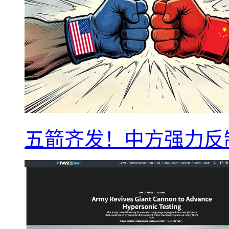
五箭齐发！中方强力反