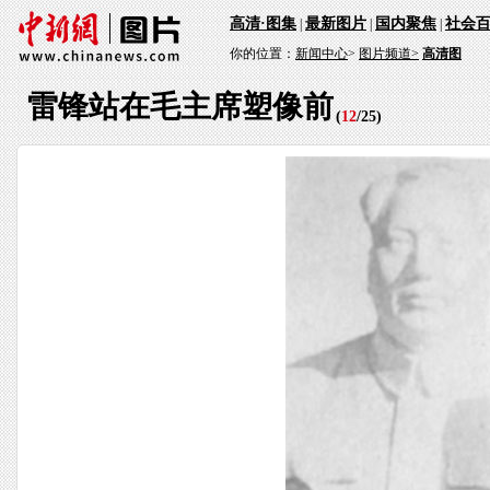
高清·图集
最新图片
国内聚焦
社会
|
|
|
你的位置：
新闻中心
>
图片频道>
高清图
雷锋站在毛主席塑像前
(
12
/
25
)