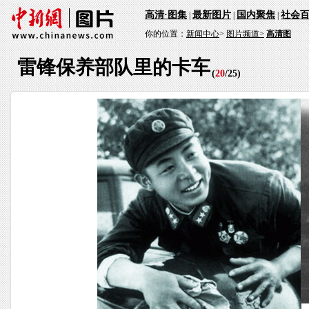
高清·图集
最新图片
国内聚焦
社会
|
|
|
你的位置：
新闻中心
>
图片频道>
高清图
雷锋保养部队里的卡车
(
20
/
25
)