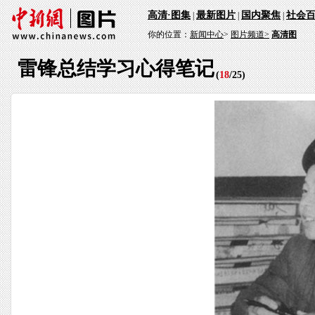
高清·图集
最新图片
国内聚焦
社会
|
|
|
你的位置：
新闻中心
>
图片频道>
高清图
雷锋总结学习心得笔记
(
18
/
25
)