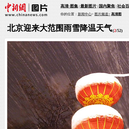
高清·图集
最新图片
国内聚焦
社会
|
|
|
你的位置：
新闻中心
>
图片频道>
高清图
北京迎来大范围雨雪降温天气
(
2
/
52
)