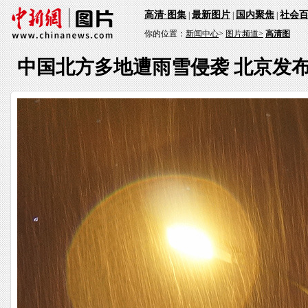
高清·图集
最新图片
国内聚焦
社会
|
|
|
你的位置：
新闻中心
>
图片频道>
高清图
中国北方多地遭雨雪侵袭 北京发