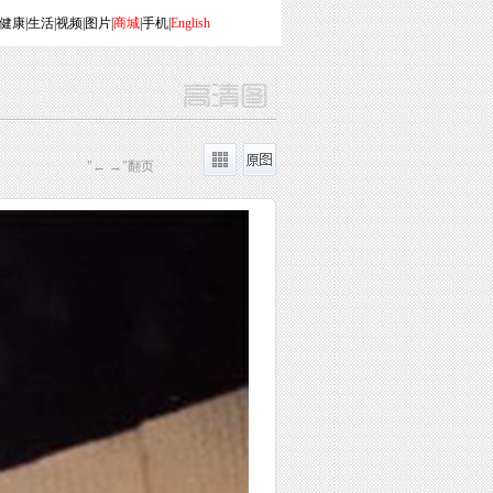
健康
|
生活
|
视频
|
图片
|
商城
|
手机
|
English
"← →"翻页