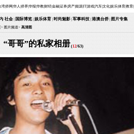
台湾
|
侨网
|
华人
|
侨界
|
华报
|
华教
|
财经
|
金融
|
证券
|
房产
|
能源
|
IT
|
游戏
|
汽车
|
文化
|
娱乐
|
体育
|
教育
|
内
社会
国际博览
娱乐体育
时尚魅影
军事科技
港澳台侨
图片专集
·
|
|
|
|
|
|
页
>
图片频道>
高清图
“哥哥”的私家相册
(
12
/
63
)