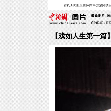
首页
|
新闻
|
社区
|
国际
|
军事
|
法治
|
港澳
|
最新图片
国
|
你的位置：
首
【戏如人生第一篇】