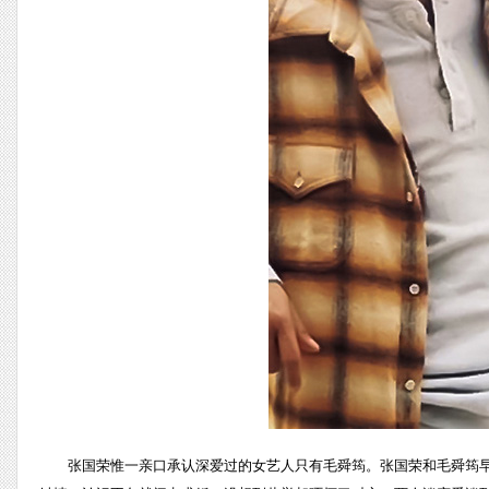
张国荣惟一亲口承认深爱过的女艺人只有毛舜筠。张国荣和毛舜筠早