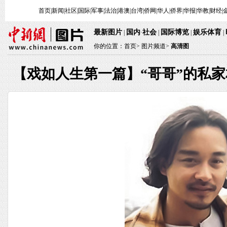
首页
|
新闻
|
社区
|
国际
|
军事
|
法治
|
港澳
|
台湾
|
侨网
|
华人
|
侨界
|
华报
|
华教
|
财经
|
最新图片
国内
社会
国际博览
娱乐体育
|
·
|
|
|
你的位置：
首页
>
图片频道>
高清图
【戏如人生第一篇】“哥哥”的私