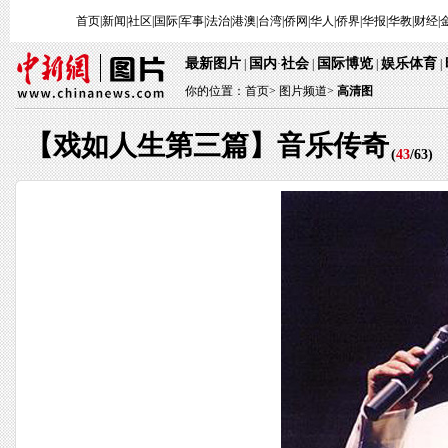
首页
|
新闻
|
社区
|
国际
|
军事
|
法治
|
港澳
|
台湾
|
侨网
|
华人
|
侨界
|
华报
|
华教
|
财经
|
最新图片
国内
社会
国际博览
娱乐体育
|
·
|
|
|
你的位置：
首页
>
图片频道>
高清图
【戏如人生第三篇】音乐传奇
(
43
/
63
)