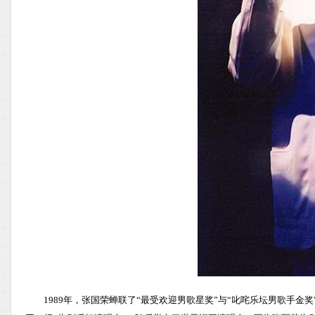
1989年，张国荣蝉联了“最受欢迎男歌星奖”与“叱咤乐坛男歌手