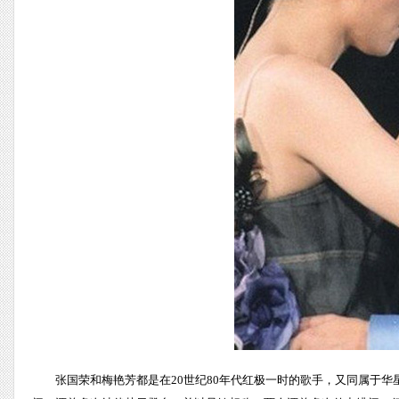
张国荣和梅艳芳都是在20世纪80年代红极一时的歌手，又同属于