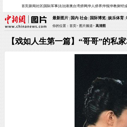
首页
|
新闻
|
社区
|
国际
|
军事
|
法治
|
港澳
|
台湾
|
侨网
|
华人
|
侨界
|
华报
|
华教
|
财经
|
最新图片
国内
社会
国际博览
娱乐体育
|
·
|
|
|
你的位置：
首页
>
图片频道>
高清图
【戏如人生第一篇】“哥哥”的私