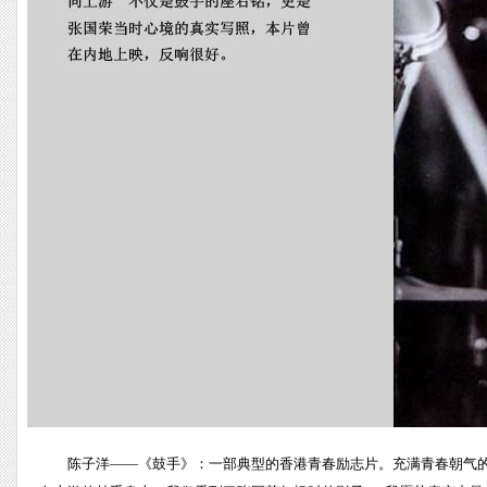
陈子洋——《鼓手》：一部典型的香港青春励志片。充满青春朝气