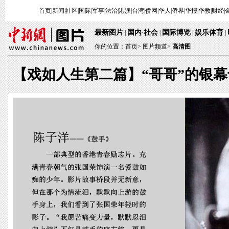
首页
|
新闻
|
社区
|
国际
|
军事
|
法治
|
港澳
|
台湾
|
侨网
|
华人
|
侨界
|
华报
|
华教
|
财经
|
最新图片
国内
社会
国际博览
娱乐体育
|
·
|
|
|
你的位置：
首页
>
图片频道>
高清图
【戏如人生第二篇】“哥哥”的银