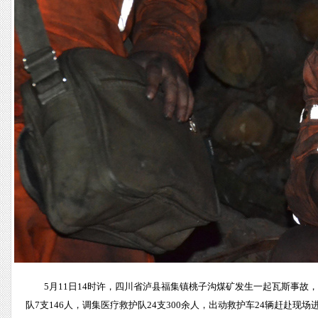
5月11日14时许，四川省泸县福集镇桃子沟煤矿发生一起瓦斯事故
队7支146人，调集医疗救护队24支300余人，出动救护车24辆赶赴