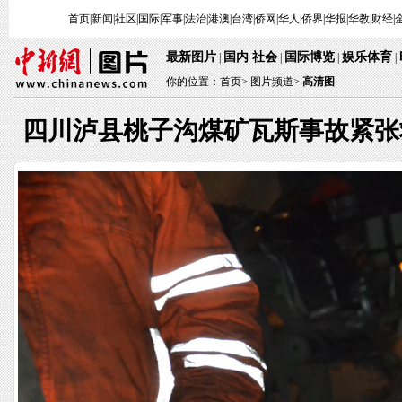
首页
|
新闻
|
社区
|
国际
|
军事
|
法治
|
港澳
|
台湾
|
侨网
|
华人
|
侨界
|
华报
|
华教
|
财经
|
最新图片
国内
社会
国际博览
娱乐体育
|
·
|
|
|
你的位置：
首页
>
图片频道>
高清图
四川泸县桃子沟煤矿瓦斯事故紧张