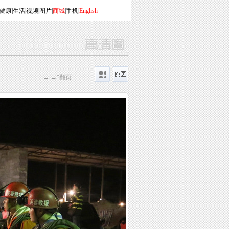
健康
|
生活
|
视频
|
图片
|
商城
|
手机
|
English
"← →"翻页