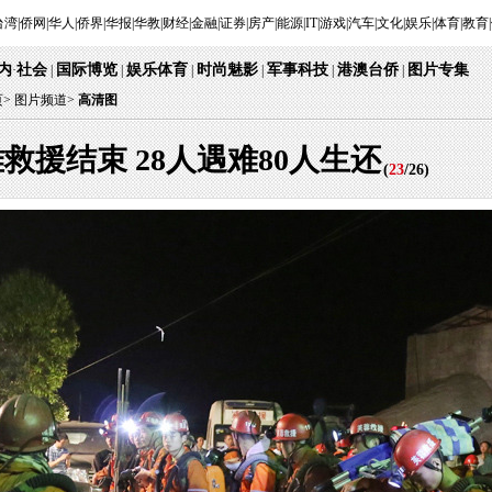
台湾
|
侨网
|
华人
|
侨界
|
华报
|
华教
|
财经
|
金融
|
证券
|
房产
|
能源
|
IT
|
游戏
|
汽车
|
文化
|
娱乐
|
体育
|
教育
|
内
社会
国际博览
娱乐体育
时尚魅影
军事科技
港澳台侨
图片专集
·
|
|
|
|
|
|
页
>
图片频道>
高清图
难救援结束 28人遇难80人生还
(
23
/
26
)