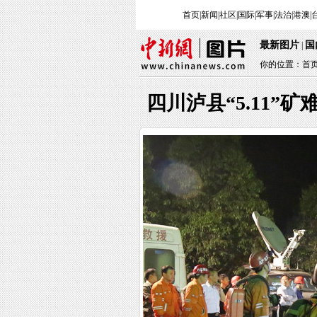
首页
|
新闻
|
社区
|
国际
|
军事
|
法治
|
港澳
|
最新图片
国
|
你的位置：
首
四川泸县“5.11”矿