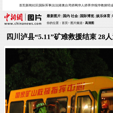
首页
|
新闻
|
社区
|
国际
|
军事
|
法治
|
港澳
|
台湾
|
侨网
|
华人
|
侨界
|
华报
|
华教
|
财经
|
最新图片
国内
社会
国际博览
娱乐体育
|
·
|
|
|
你的位置：
首页
>
图片频道>
高清图
四川泸县“5.11”矿难救援结束 28