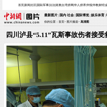
首页
|
新闻
|
社区
|
国际
|
军事
|
法治
|
港澳
|
台湾
|
侨网
|
华人
|
侨界
|
华报
|
华教
|
财经
|
最新图片
国内
社会
国际博览
娱乐体育
|
·
|
|
|
你的位置：
首页
>
图片频道>
高清图
四川泸县“5.11”瓦斯事故伤者接受