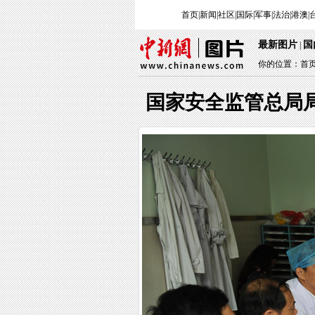
首页
|
新闻
|
社区
|
国际
|
军事
|
法治
|
港澳
|
最新图片
国
|
你的位置：
首
国家安全监管总局