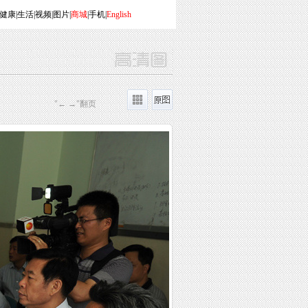
健康
|
生活
|
视频
|
图片
|
商城
|
手机
|
English
"← →"翻页