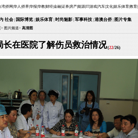
台湾
|
侨网
|
华人
|
侨界
|
华报
|
华教
|
财经
|
金融
|
证券
|
房产
|
能源
|
IT
|
游戏
|
汽车
|
文化
|
娱乐
|
体育
|
教育
|
内
社会
国际博览
娱乐体育
时尚魅影
军事科技
港澳台侨
图片专集
·
|
|
|
|
|
|
页
>
图片频道>
高清图
局长在医院了解伤员救治情况
(
22
/
26
)