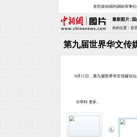
首页
|
滚动
|
国内
|
国际
|
军事
社
最新图片
国
|
你的位置：
首
第九届世界华文传
9月11日，第九届世界华文传媒论
分享到:
更多...