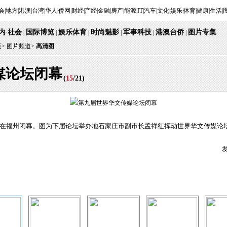
会
|
地方
|
港澳
|
台湾
|
华人
|
侨网
|
财经
|
产经
|
金融
|
房产
|
能源
|
IT
|
汽车
|
文化
|
娱乐
|
体育
|
健康
|
生活
|
内
社会
国际博览
娱乐体育
时尚魅影
军事科技
港澳台侨
图片专集
·
|
|
|
|
|
|
页
>
图片频道>
高清图
媒论坛闭幕
(
15
/
21
)
坛在福州闭幕。图为下届论坛举办地石家庄市副市长孟祥红挥动世界华文传媒论坛
发