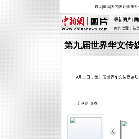
首页
|
滚动
|
国内
|
国际
|
军事
社
最新图片
国
|
你的位置：
首
第九届世界华文传
9月11日，第九届世界华文传媒论
分享到:
更多...