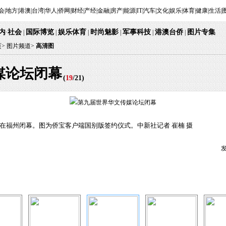
会
|
地方
|
港澳
|
台湾
|
华人
|
侨网
|
财经
|
产经
|
金融
|
房产
|
能源
|
IT
|
汽车
|
文化
|
娱乐
|
体育
|
健康
|
生活
|
内
社会
国际博览
娱乐体育
时尚魅影
军事科技
港澳台侨
图片专集
·
|
|
|
|
|
|
页
>
图片频道>
高清图
媒论坛闭幕
(
19
/
21
)
坛在福州闭幕。图为侨宝客户端国别版签约仪式。中新社记者 崔楠 摄
发