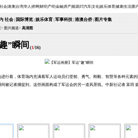
社会
|
港澳
|
台湾
|
华人
|
侨网
|
财经
|
产经
|
金融
|
房产
|
能源
|
IT
|
汽车
|
文化
|
娱乐
|
体育
|
健康
|
生活
|
图
内
社会
国际博览
娱乐体育
军事科技
港澳台侨
图片专集
·
|
|
|
|
|
页
>
图片频道>
高清图
趣”瞬间
(
1
/
16
)
地进行着，体育场内充满着军人运动员们坚韧、勇气、刚毅、智慧等各种元素的
间被记者捕捉到。这些画面构成了军运会的另一道风景线。中新社记者 富田 