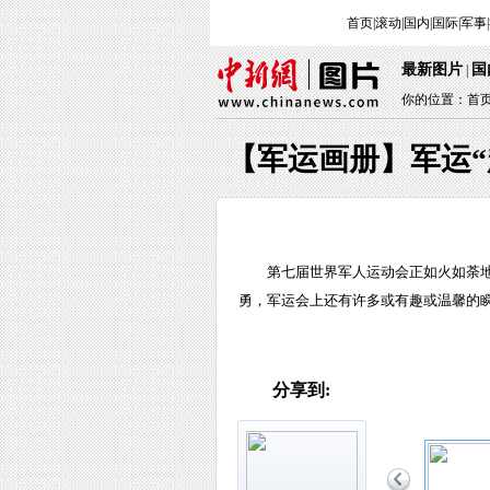
首页
|
滚动
|
国内
|
国际
|
军事
|
最新图片
国
|
你的位置：
首
【军运画册】军运“
第七届世界军人运动会正如火如荼
勇，军运会上还有许多或有趣或温馨的瞬
分享到: