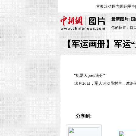
首页
|
滚动
|
国内
|
国际
|
军事
|
最新图片
国
|
你的位置：
首
【军运画册】军运“
“机器人pose满分”
10月20日，军人运动员村里，摩
分享到: