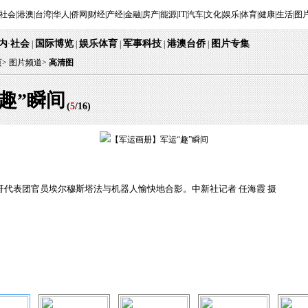
社会
|
港澳
|
台湾
|
华人
|
侨网
|
财经
|
产经
|
金融
|
房产
|
能源
|
IT
|
汽车
|
文化
|
娱乐
|
体育
|
健康
|
生活
|
图
内
社会
国际博览
娱乐体育
军事科技
港澳台侨
图片专集
·
|
|
|
|
|
页
>
图片频道>
高清图
趣”瞬间
(
5
/
16
)
洛哥代表团官员埃尔穆斯塔法与机器人愉快地合影。中新社记者 任海霞 摄