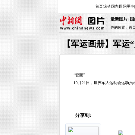
首页
|
滚动
|
国内
|
国际
|
军事
|
最新图片
国
|
你的位置：
首
【军运画册】军运“
“套圈”
10月21日，世界军人运动会运动
分享到: