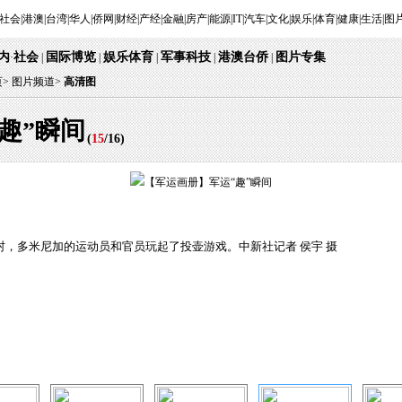
社会
|
港澳
|
台湾
|
华人
|
侨网
|
财经
|
产经
|
金融
|
房产
|
能源
|
IT
|
汽车
|
文化
|
娱乐
|
体育
|
健康
|
生活
|
图
内
社会
国际博览
娱乐体育
军事科技
港澳台侨
图片专集
·
|
|
|
|
|
页
>
图片频道>
高清图
趣”瞬间
(
15
/
16
)
员村，多米尼加的运动员和官员玩起了投壶游戏。中新社记者 侯宇 摄