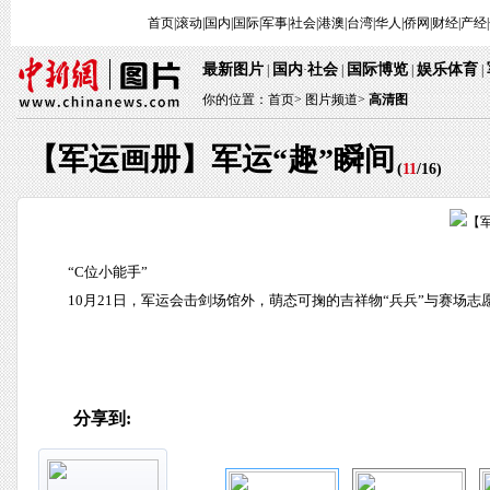
首页
|
滚动
|
国内
|
国际
|
军事
|
社会
|
港澳
|
台湾
|
华人
|
侨网
|
财经
|
产经
|
最新图片
国内
社会
国际博览
娱乐体育
|
·
|
|
|
你的位置：
首页
>
图片频道>
高清图
【军运画册】军运“趣”瞬间
(
11
/
16
)
“C位小能手”
10月21日，军运会击剑场馆外，萌态可掬的吉祥物“兵兵”与赛场志
分享到: