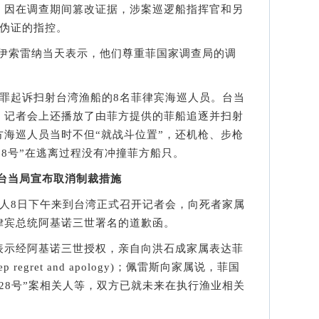
，因在调查期间篡改证据，涉案巡逻船指挥官和另
作伪证的指控。
索雷纳当天表示，他们尊重菲国家调查局的调
起诉扫射台湾渔船的8名菲律宾海巡人员。台当
。记者会上还播放了由菲方提供的菲船追逐并扫射
海巡人员当时不但“就战斗位置”，还机枪、步枪
28号”在逃离过程没有冲撞菲方船只。
 台当局宣布取消制裁措施
8日下午来到台湾正式召开记者会，向死者家属
律宾总统阿基诺三世署名的道歉函。
示经阿基诺三世授权，亲自向洪石成家属表达菲
egret and apology)；佩雷斯向家属说，菲国
28号”案相关人等，双方已就未来在执行渔业相关
。