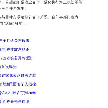
，希望能加强渔业合作，强化执行海上执法不能
不幸事件再发生。
与菲律宾尽速修补合作关系。台外事部门也表
内”返回“驻地”。
三个月终公布调查
告 称非故意枪杀
行凶者笑着开枪(图)
面首次曝光
船案家属表达最深道歉
台湾渔民面临杀人指控
诉8人 最多可判20年
误 称开枪是自卫