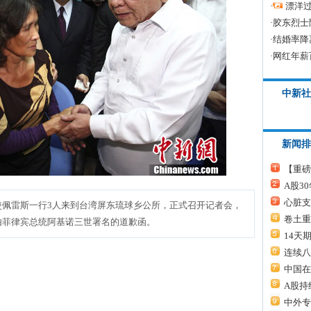
·
漂洋过
·
胶东烈士
·
结婚率降
·
网红年薪
中新社
新闻排
【重磅
A股3
心脏支
使佩雷斯一行3人来到台湾屏东琉球乡公所，正式召开记者会，
卷土重
由菲律宾总统阿基诺三世署名的道歉函。
14天
连续八
中国在
A股持
中外专