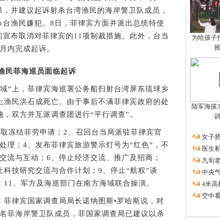
果，并建议起诉射杀台湾渔民的海岸警卫队成员，
杀台渔民嫌犯。8日，菲律宾方面并派出总统特使
间宣布取消对菲律宾的11项制裁措施。此外，台当
为给孩子拍
个月内完成起诉。
渔民菲海巡员面临起诉
域”上，菲律宾海巡署公务船扫射台湾屏东琉球乡
船上渔民洪石成死亡。由于事后不满菲律宾政府的处
陆军海拔3
施，双方并互派调查团进行“平行调查”。
取冻结菲劳申请；2、召回台当局派驻菲律宾官
·
女子挤
处理；4、发布菲律宾旅游警示灯号为“红色”，不
·
医生私
层交流与互动；6、停止经济交流、推广及招商；
·
九旬
止科技研究交流与合作计划；9、停止“航权”谈
·
中央
；11、军方及海巡部门在南方海域联合操演。
·
4米高
·
空中看
菲律宾国家调查局局长诺纳图斯•罗哈斯说，对
8名菲海岸警卫队成员，菲国家调查局已建议以杀