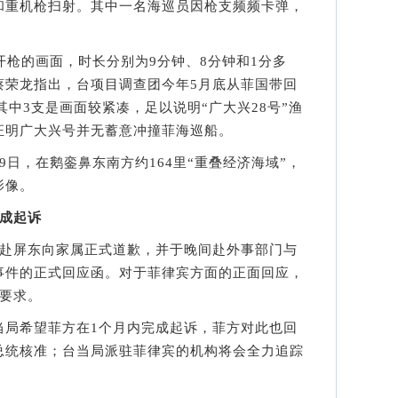
和重机枪扫射。其中一名海巡员因枪支频频卡弹，
枪的画面，时长分别为9分钟、8分钟和1分多
蔡荣龙指出，台项目调查团今年5月底从菲国带回
其中3支是画面较紧凑，足以说明“广大兴28号”渔
证明广大兴号并无蓄意冲撞菲海巡船。
，在鹅銮鼻东南方约164里“重叠经济海域”，
影像。
完成起诉
赴屏东向家属正式道歉，并于晚间赴外事部门与
事件的正式回应函。对于菲律宾方面的正面回应，
步要求。
局希望菲方在1个月内完成起诉，菲方对此也回
总统核准；台当局派驻菲律宾的机构将会全力追踪