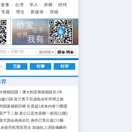
港澳
台湾
华人
侨网
经纬
|
|
|
|
专题
理论
新媒体
供稿
|
|
|
鏂伴椈
鎼� 绱�
:
万象
时事
时评
推荐
大熊猫回国！澳大利亚将租期延长5年
跨越33国 荷兰男子完成电动车环球之旅
州国家捕获巨蟒 长度超5米体内有73颗蛋
安产下二胎 老公江宏杰喜晒一家四口(图)
柴犬因会画画走红 画作已售出逾231幅
枪未收司机驾车而去 加油站上演惊魂瞬间