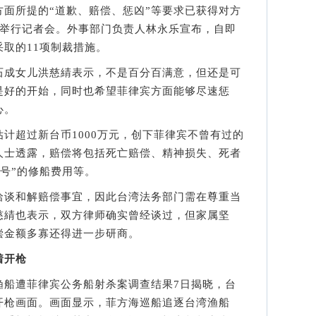
所提的“道歉、赔偿、惩凶”等要求已获得对方
间举行记者会。外事部门负责人林永乐宣布，自即
取的11项制裁措施。
成女儿洪慈綪表示，不是百分百满意，但还是可
是好的开始，同时也希望菲律宾方面能够尽速惩
心。
超过新台币1000万元，创下菲律宾不曾有过的
人士透露，赔偿将包括死亡赔偿、精神损失、死者
8号”的修船费用等。
谈和解赔偿事宜，因此台湾法务部门需在尊重当
慈綪也表示，双方律师确实曾经谈过，但家属坚
偿金额多寡还得进一步研商。
着开枪
船遭菲律宾公务船射杀案调查结果7日揭晓，台
开枪画面。画面显示，菲方海巡船追逐台湾渔船