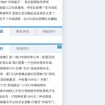
海的“洋美猴王”：把京剧唱给世界听
陵园入口垃圾遍地、停车乱收费？官方回应
离婚率升 是独立意识崛起还是房价太贵？
百万？市场调查：仅20%的头部网红在赚钱
区
网友评论
热帖排行
行
表情排行
前瞻】新一期LPR报价将公布；欧盟启动...
0年再出发 我们需要一个怎样的资本市场...
架降价93% 巨量“水分”是如何挤出去...
来，家门口的菜摊会被社区团购“玩”坏吗...
期逆回购重启，中标量1000亿！另有7...
个月“原地踏步” 12月LPR继续维持...
新办纳税人中实行增值税专用发票电子化
续走高：沪指再收复3400点！种业股掀...
家建言平台经济反垄断 吁规范“市场守门...