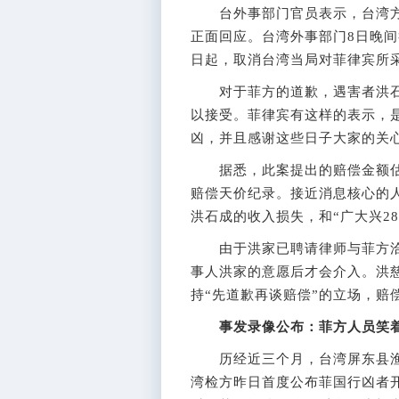
台外事部门官员表示，台湾方面
正面回应。台湾外事部门8日晚
日起，取消台湾当局对菲律宾所采
对于菲方的道歉，遇害者洪石
以接受。菲律宾有这样的表示，
凶，并且感谢这些日子大家的关
据悉，此案提出的赔偿金额估计
赔偿天价纪录。接近消息核心的
洪石成的收入损失，和“广大兴2
由于洪家已聘请律师与菲方洽
事人洪家的意愿后才会介入。洪
持“先道歉再谈赔偿”的立场，赔
事发录像公布：菲方人员笑
历经近三个月，台湾屏东县渔
湾检方昨日首度公布菲国行凶者