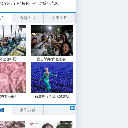
PR连续8个月“按兵不动” 房贷环境底...
片
专题图片
军事图库
“高空咖啡屋”
古巴举办“白色晚宴”
波恩樱花盛开
荷兰风信子进入盛放期
频
趣闻八卦