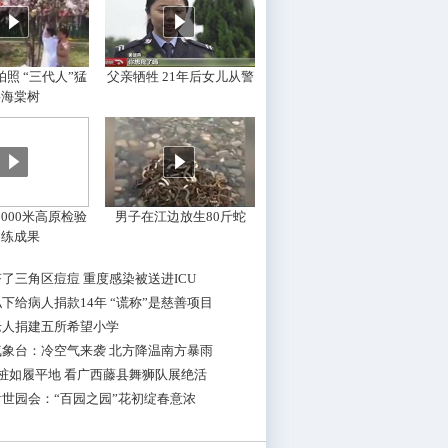
照 “三代人”猛
父亲牺牲 21年后女儿从警
摇海棠树
000米高原检验
男子在江边放生80斤蛇
训练成果
了三角区痘痘 重度感染被送进ICU
下给病人捐款14年 “谎称”是慈善项目
老人捐建五所希望小学
气象台：冷空气来袭 北方降温南方暴雨
桩如履平地 看广西藤县舞狮队展绝活
世园会：“百园之园”花初绽春意浓