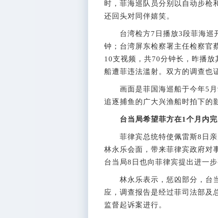
时，菲海巡队员分别以自动步枪
还回头对同伴嬉笑。
台湾检方7日播放3段菲海巡开
钟；台湾屏东检察署主任检察官
10支视频，共70分钟长，昨播放
船遭菲违法滥射。双方的调查也
画面是菲国海巡船于今年5月9日
追逐捕鱼的广大兴渔船时拍下的
台当局希望菲方在1个月内
菲律宾总统特使佩雷斯8日亲
林永乐会面，带来菲律宾政府对
台当局8日也向菲律宾提出进一
林永乐表示，惩凶部分，台当
应，调查报告是经过菲司法部及
监督起诉案进行。