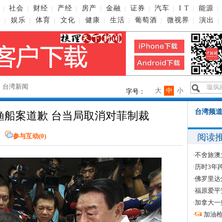
社会
财经
产经
房产
金融
证券
汽车
I T
能源
|
|
|
|
|
|
|
|
|
|
播
娱乐
体育
文化
健康
生活
葡萄酒
微视界
演出
|
|
|
|
|
|
|
|
|
→
台湾新闻
大
中
小
字号：
台湾频道
渔船案道歉 台当局取消对菲制裁
阅读
参与互动(
0
)
·
不舍旅澳
·
历时3年
·
佛罗里达
·
福原爱平
·
加拿大一
·
加油