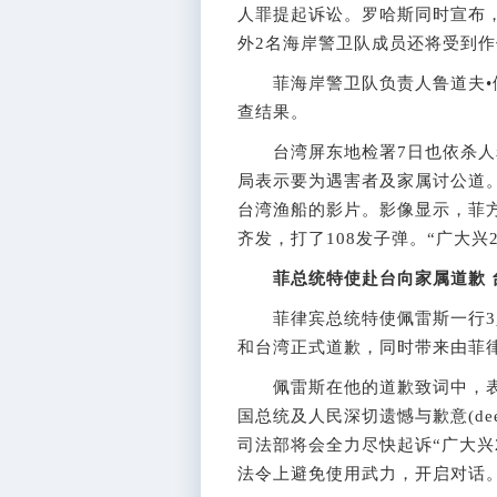
人罪提起诉讼。罗哈斯同时宣布
外2名海岸警卫队成员还将受到
菲海岸警卫队负责人鲁道夫•伊
查结果。
台湾屏东地检署7日也依杀人罪
局表示要为遇害者及家属讨公道
台湾渔船的影片。影像显示，菲方
齐发，打了108发子弹。“广大兴
菲总统特使赴台向家属道歉
菲律宾总统特使佩雷斯一行3人
和台湾正式道歉，同时带来由菲
佩雷斯在他的道歉致词中，表
国总统及人民深切遗憾与歉意(deep r
司法部将会全力尽快起诉“广大兴
法令上避免使用武力，开启对话