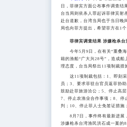
日，菲律宾方面公布事件调查结
台当局则依杀人罪起诉菲律宾射
赴台道歉，台湾当局也于当日晚
局也向菲方提出，希望菲方在1
菲律宾调查结果 涉嫌枪杀台
今年5月9日，在有关“重叠海
籍的渔船“广大兴28号”，造成
理态度，台当局祭出11项制裁措
这11项制裁包括：1、即刻采
员；3、要求菲驻台官员返菲协助
鼓励赴菲旅游洽公；5、停止高
7、停止农渔业合作事项；8、停
判；10、停止菲人士免签证措施
8月7日，事件终有最新进展，
涉嫌枪杀台湾渔民洪石成一案的