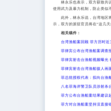
林永乐也表示，双方获致共识
使用武力及暴力机制，防止类似
此外，林永乐说，台湾地区将
示，双方的派驻官员将在“这几天
相关稿件：
台湾渔船案回顾 菲方历时近
菲律宾公布台湾渔船案调查报
菲律宾射击台渔船视频曝光 
菲律宾射击台湾渔船骇人画
菲总统授权代表：拟向台渔
八名菲海岸警卫队员涉射杀
菲方公布台渔船案结果建议起
菲方对台渔船案坚持没直接错