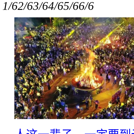
1/6
2/6
3/6
4/6
5/6
6/6