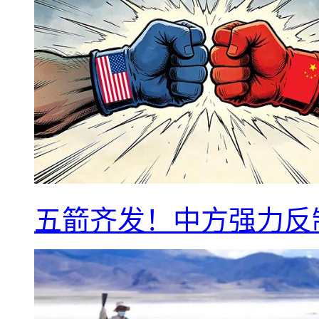
五箭齐发！中方强力反