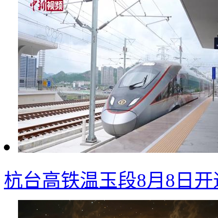
杭台高铁温玉段8月8日开