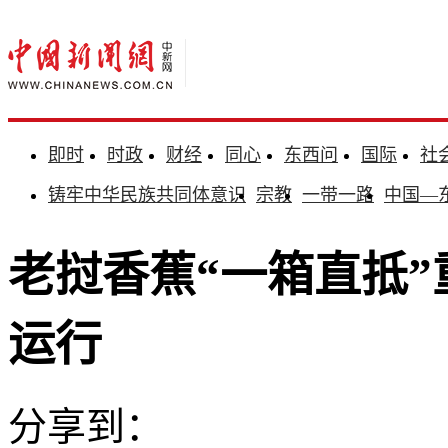
即时
时政
财经
同心
东西问
国际
社
铸牢中华民族共同体意识
宗教
一带一路
中国—
老挝香蕉“一箱直抵”重
运行
分享到：