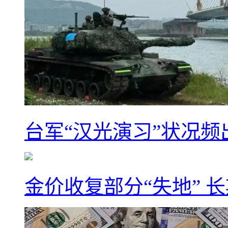
台军“汉光演习”状况频
金价收复部分“失地” 