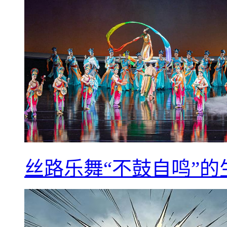
丝路乐舞“不鼓自鸣”