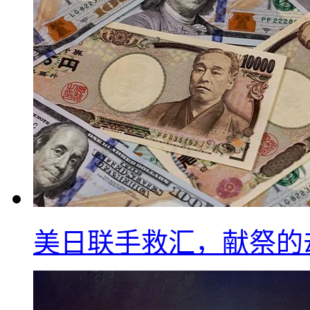
美日联手救汇，献祭的