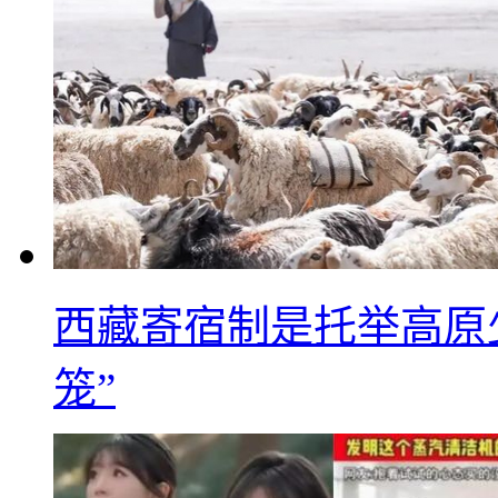
西藏寄宿制是托举高原
笼”