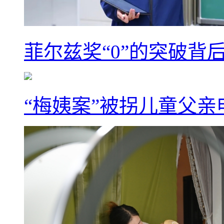
菲尔兹奖“0”的突破背
“梅姨案”被拐儿童父