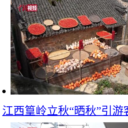
江西篁岭立秋“晒秋”引游