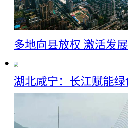
多地向县放权 激活发
湖北咸宁：长江赋能绿