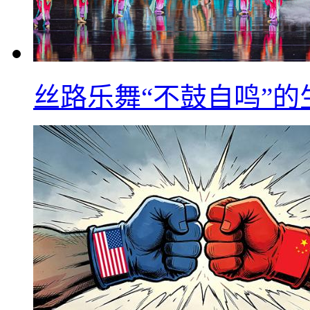
丝路乐舞“不鼓自鸣”