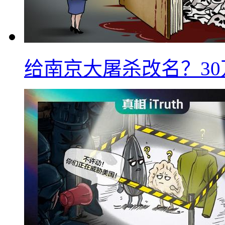
给南京大屠杀改名？3