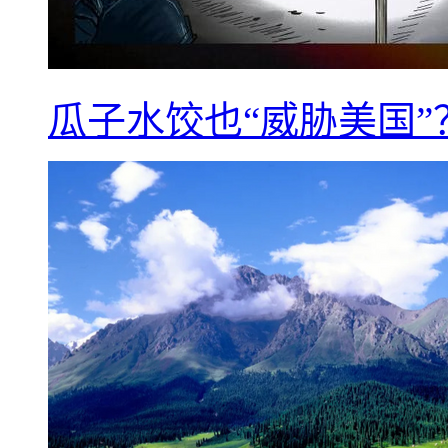
瓜子水饺也“威胁美国”