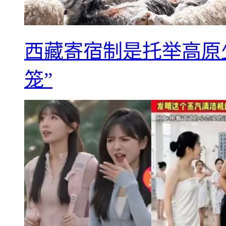
西藏寄宿制是托举高原
笼”