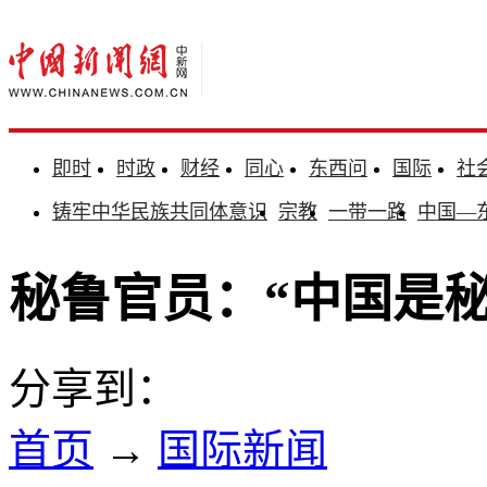
即时
时政
财经
同心
东西问
国际
社
铸牢中华民族共同体意识
宗教
一带一路
中国—
秘鲁官员：“中国是
分享到：
首页
→
国际新闻