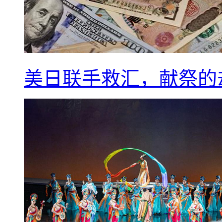
美日联手救汇，献祭的