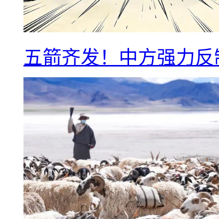
五箭齐发！中方强力反